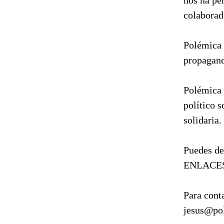
colaborad
Polémica p
propaganda
Polémica 
político s
solidaria.
Puedes de
ENLACES 
Para cont
jesus@po