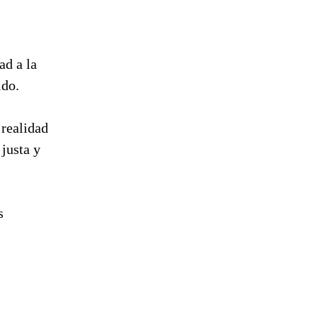
ad a la
ido.
realidad
 justa y
s