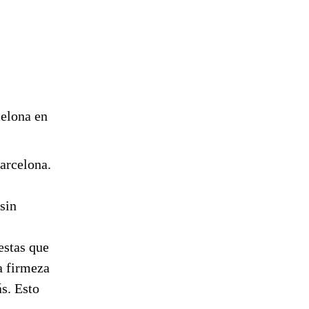
celona en
arcelona.
sin
estas que
a firmeza
ás. Esto